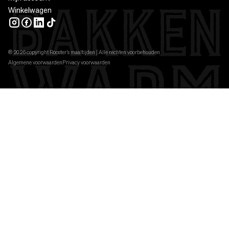
Winkelwagen
INSTAGRAM
FACEBOOK
LINKEDIN
TIKTOK
® 2026 copyright Rooster’s maaltijden | Alle rechten voorbehouden
Algemene voorwaarden
Privacy voorwaarden