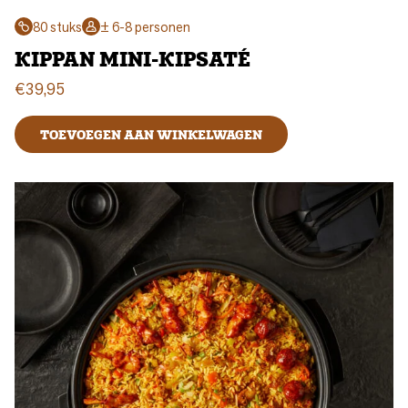
80 stuks
± 6-8 personen
KIPPAN MINI-KIPSATÉ
€
39,95
TOEVOEGEN AAN WINKELWAGEN