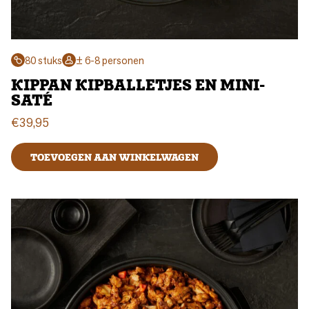
80 stuks
± 6-8 personen
KIPPAN KIPBALLETJES EN MINI-
SATÉ
€
39,95
TOEVOEGEN AAN WINKELWAGEN