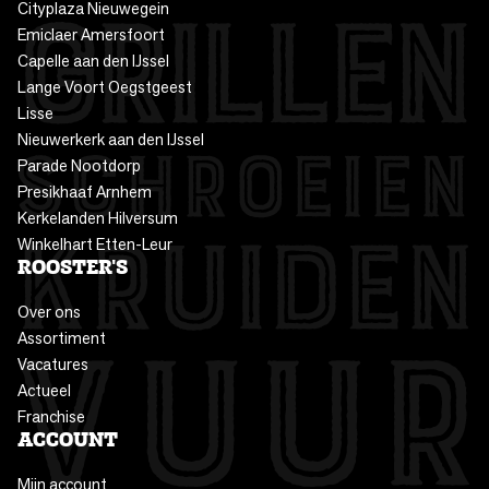
Cityplaza Nieuwegein
Emiclaer Amersfoort
Capelle aan den IJssel
Lange Voort Oegstgeest
Lisse
Nieuwerkerk aan den IJssel
Parade Nootdorp
Presikhaaf Arnhem
Kerkelanden Hilversum
Winkelhart Etten-Leur
ROOSTER'S
Over ons
Assortiment
Vacatures
Actueel
Franchise
ACCOUNT
Mijn account