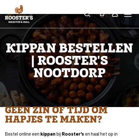
KIPPAN BESTELLEN
| ROOSTER'S
NOOTDORP
GEEN ZIN OF TIJD OM
HAPJES TE MAKEN?
Bestel online een
kippan
bij
Rooster’s
en haal het op in