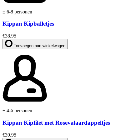
± 6-8 personen
Kippan Kipballetjes
€
38,95
Toevoegen aan winkelwagen
± 4-6 personen
Kippan Kipfilet met Rosevalaardappeltjes
€
39,95