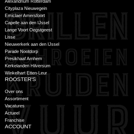
Alexandrium Rotterdam
Cityplaza Nieuwegein
Emiclaer Amersfoort
Capelle aan den IJssel
Lange Voort Oegstgeest
Lisse
Nieuwerkerk aan den IJssel
Parade Nootdorp
Presikhaaf Arnhem
Kerkelanden Hilversum
Winkelhart Etten-Leur
ROOSTER'S
Over ons
Assortiment
Vacatures
Actueel
Franchise
ACCOUNT