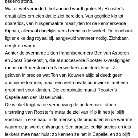
bekend stond.
Wat er wél verandert: het aanbod wordt groter. Bij Rooster’s
draait alles om eten dat je ziet bereiden. Van gegrilde kip tot
spareribs, van huisgemaakte maaltijden tot de kenmerkende
Kippan, allemaal dagelijks vers bereid in de winkel. De toonbank
ligt er elke dag royaal bij, aangevuld wanneer nodig. Zichtbaar,
eerlijk en warm.
Achter de overname zitten franchisenemers Ben van Asperen
en Joost Boekenstijn, die al succesvolle Rooster’s-vestigingen
runnen in
Amersfoort
en
Nieuwerkerk aan den IJssel
. Zij
geloven in precies wat Ton van Kouwen altijd al deed: geen
anonieme formule, maar een vertrouwde buurtwinkel met een
groot hart voor klanten. Die combinatie maakt Rooster’s
Capelle aan den IJssel uniek.
De winkel krijgt na de verbouwing de herkenbare, stoere
uitstraling van Rooster’s maar de ziel van ‘Kip ik heb je’ blijft
voelbaar in elke hap. In de mensen, de producten en de warmte
waarmee je wordt ontvangen. Een praatje, eerlijk advies en iets
lekkers mee naar huis: zo kennen ze het in Capelle, en zo blijft