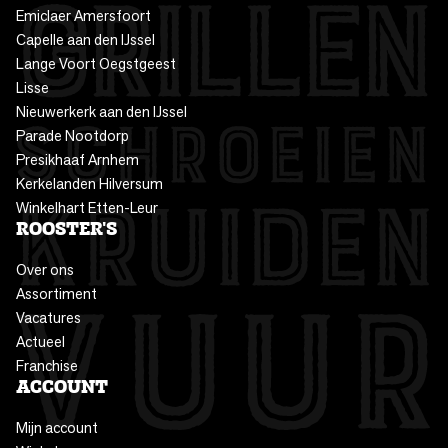
Emiclaer Amersfoort
Capelle aan den IJssel
Lange Voort Oegstgeest
Lisse
Nieuwerkerk aan den IJssel
Parade Nootdorp
Presikhaaf Arnhem
Kerkelanden Hilversum
Winkelhart Etten-Leur
ROOSTER'S
Over ons
Assortiment
Vacatures
Actueel
Franchise
ACCOUNT
Mijn account