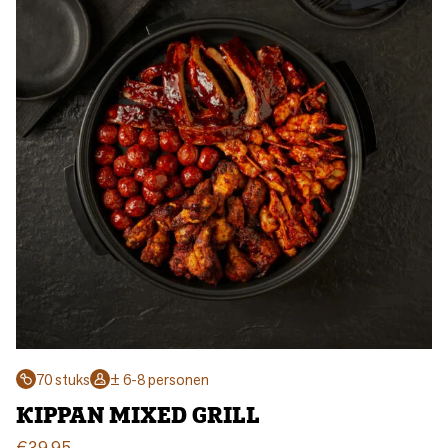
70 stuks
± 6-8 personen
KIPPAN MIXED GRILL
€
39,95