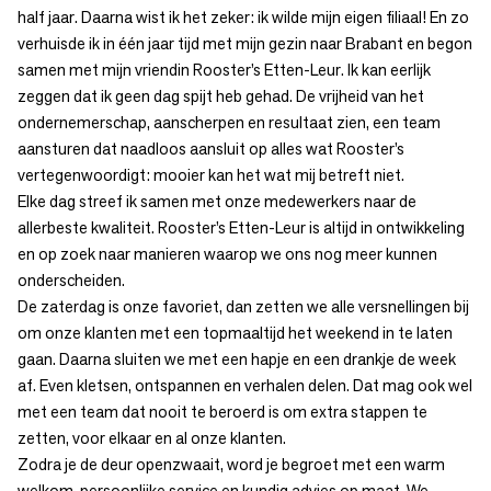
half jaar. Daarna wist ik het zeker: ik wilde mijn eigen filiaal! En zo
verhuisde ik in één jaar tijd met mijn gezin naar Brabant en begon
samen met mijn vriendin Rooster’s Etten-Leur. Ik kan eerlijk
zeggen dat ik geen dag spijt heb gehad. De vrijheid van het
ondernemerschap, aanscherpen en resultaat zien, een team
aansturen dat naadloos aansluit op alles wat Rooster’s
vertegenwoordigt: mooier kan het wat mij betreft niet.
Elke dag streef ik samen met onze medewerkers naar de
allerbeste kwaliteit. Rooster’s Etten-Leur is altijd in ontwikkeling
en op zoek naar manieren waarop we ons nog meer kunnen
onderscheiden.
De zaterdag is onze favoriet, dan zetten we alle versnellingen bij
om onze klanten met een topmaaltijd het weekend in te laten
gaan. Daarna sluiten we met een hapje en een drankje de week
af. Even kletsen, ontspannen en verhalen delen. Dat mag ook wel
met een team dat nooit te beroerd is om extra stappen te
zetten, voor elkaar en al onze klanten.
Zodra je de deur openzwaait, word je begroet met een warm
welkom, persoonlijke service en kundig advies op maat. We