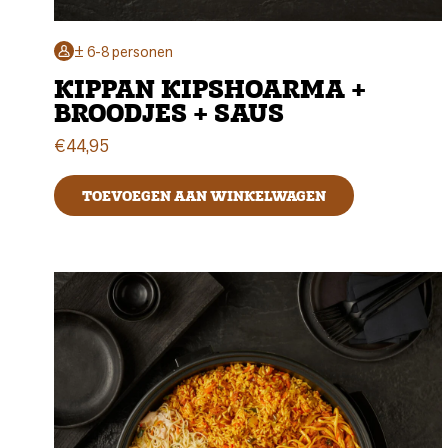
± 6-8 personen
KIPPAN KIPSHOARMA +
BROODJES + SAUS
€
44,95
TOEVOEGEN AAN WINKELWAGEN