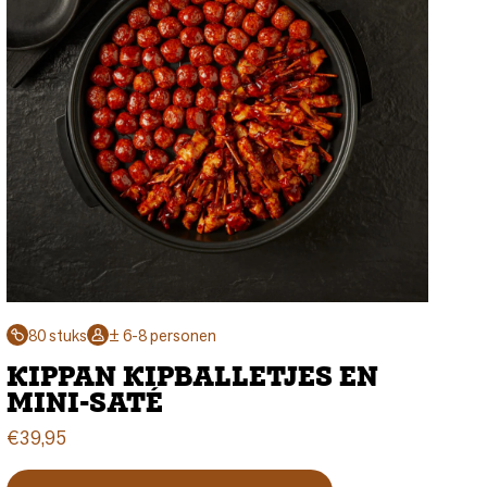
80 stuks
± 6-8 personen
KIPPAN KIPBALLETJES EN
MINI-SATÉ
€
39,95