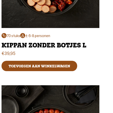
70 stuks
± 6-8 personen
KIPPAN ZONDER BOTJES L
€
39,95
TOEVOEGEN AAN WINKELWAGEN