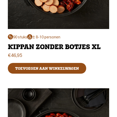
90 stuks
± 8-10 personen
KIPPAN ZONDER BOTJES XL
€
46,95
TOEVOEGEN AAN WINKELWAGEN