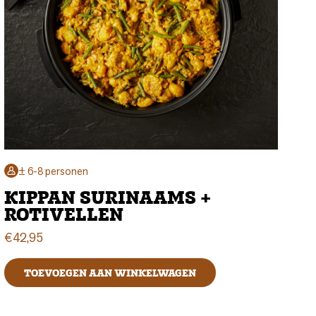
± 6-8 personen
KIPPAN SURINAAMS +
ROTIVELLEN
€
42,95
TOEVOEGEN AAN WINKELWAGEN