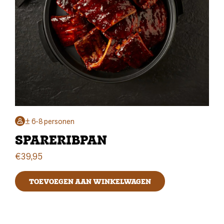
± 6-8 personen
SPARERIBPAN
€
39,95
TOEVOEGEN AAN WINKELWAGEN