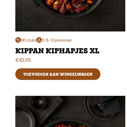
90 stuks
± 8-10 personen
KIPPAN KIPHAPJES XL
€
42,95
TOEVOEGEN AAN WINKELWAGEN