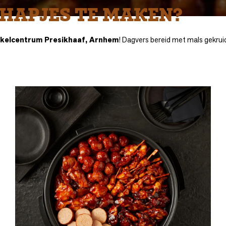
M HAPJES TE MAKEN?
kelcentrum Presikhaaf, Arnhem
! Dagvers bereid met mals gekruid