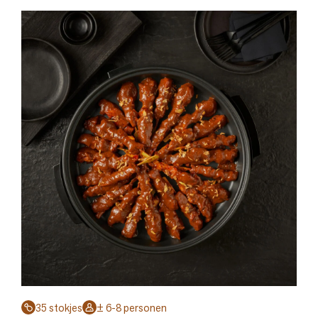
35 stokjes
± 6-8 personen