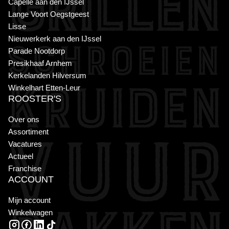
Capelle aan den IJssel
Lange Voort Oegstgeest
Lisse
Nieuwerkerk aan den IJssel
Parade Nootdorp
Presikhaaf Arnhem
Kerkelanden Hilversum
Winkelhart Etten-Leur
ROOSTER'S
Over ons
Assortiment
Vacatures
Actueel
Franchise
ACCOUNT
Mijn account
Winkelwagen
INSTAGRAM
FACEBOOK
LINKEDIN
TIKTOK