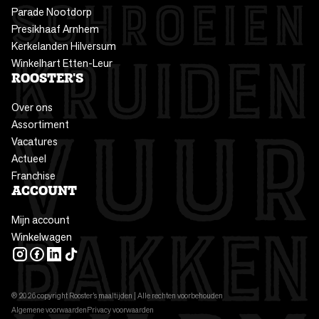
Parade Nootdorp
Presikhaaf Arnhem
Kerkelanden Hilversum
Winkelhart Etten-Leur
ROOSTER'S
Over ons
Assortiment
Vacatures
Actueel
Franchise
ACCOUNT
Mijn account
Winkelwagen
INSTAGRAM
FACEBOOK
LINKEDIN
TIKTOK
® 2026 copyright Rooster’s maaltijden | Alle rechten voorbehouden
Algemene voorwaarden
Privacy voorwaarden