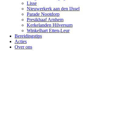
Lisse
Nieuwerkerk aan den IJssel
Parade Nootdorp
Presikhaaf Arnhem
Kerkelanden Hilversum
Winkelhart Etten-Leur
Bereidingstips
Acties
Over ons