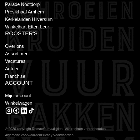
Parade Nootdorp
Presikhaaf Arnhem
Kerkelanden Hilversum
Winkelhart Etten-Leur
ROOSTER'S
Over ons
Assortiment
Vacatures
Actueel
Franchise
ACCOUNT
Mijn account
Winkelwagen
INSTAGRAM
FACEBOOK
LINKEDIN
TIKTOK
® 2026 copyright Rooster’s maaltijden | Alle rechten voorbehouden
Algemene voorwaarden
Privacy voorwaarden