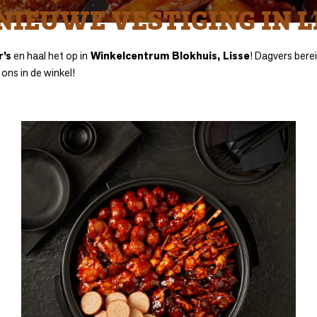
NIEUWE VESTIGING IN L
’s
en haal het op in
Winkelcentrum Blokhuis, Lisse
! Dagvers bere
 ons in de winkel!