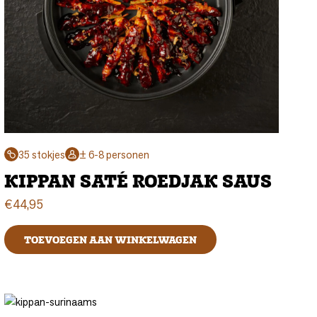
35 stokjes
± 6-8 personen
KIPPAN SATÉ ROEDJAK SAUS
€
44,95
TOEVOEGEN AAN WINKELWAGEN