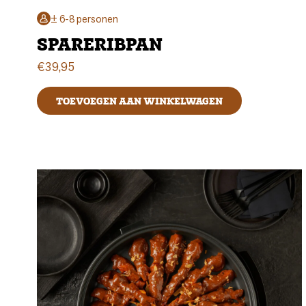
± 6-8 personen
SPARERIBPAN
€
39,95
TOEVOEGEN AAN WINKELWAGEN