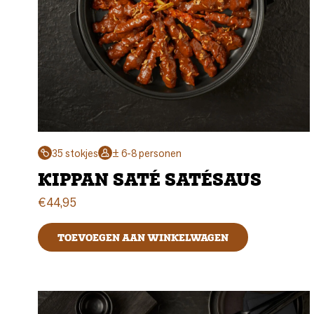
35 stokjes
± 6-8 personen
KIPPAN SATÉ SATÉSAUS
€
44,95
TOEVOEGEN AAN WINKELWAGEN