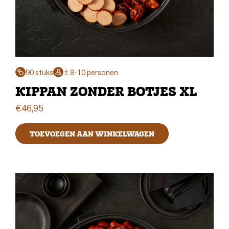
90 stuks
± 8-10 personen
KIPPAN ZONDER BOTJES XL
€
46,95
TOEVOEGEN AAN WINKELWAGEN