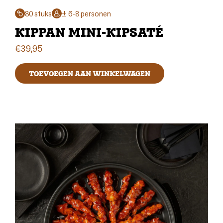
80 stuks
± 6-8 personen
KIPPAN MINI-KIPSATÉ
€
39,95
TOEVOEGEN AAN WINKELWAGEN