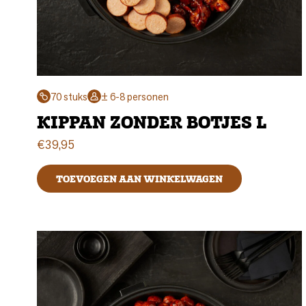
70 stuks
± 6-8 personen
KIPPAN ZONDER BOTJES L
€
39,95
TOEVOEGEN AAN WINKELWAGEN