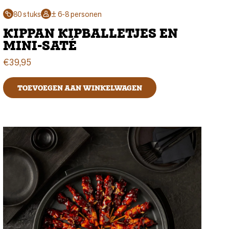
80 stuks
± 6-8 personen
KIPPAN KIPBALLETJES EN
MINI-SATÉ
€
39,95
TOEVOEGEN AAN WINKELWAGEN