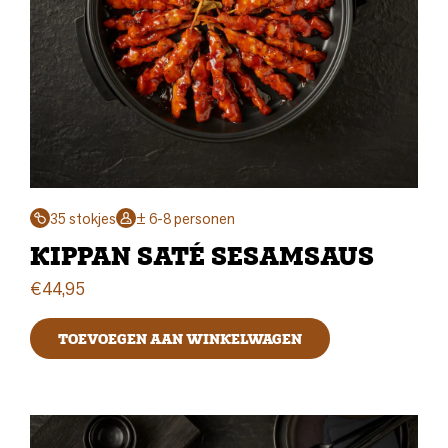
35 stokjes
± 6-8 personen
KIPPAN SATÉ SESAMSAUS
€
44,95
TOEVOEGEN AAN WINKELWAGEN