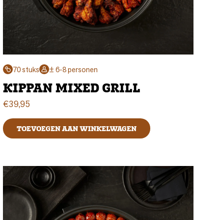
70 stuks
± 6-8 personen
KIPPAN MIXED GRILL
€
39,95
TOEVOEGEN AAN WINKELWAGEN