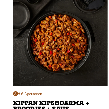
± 6-8 personen
KIPPAN KIPSHOARMA +
BROODJES + SAUS