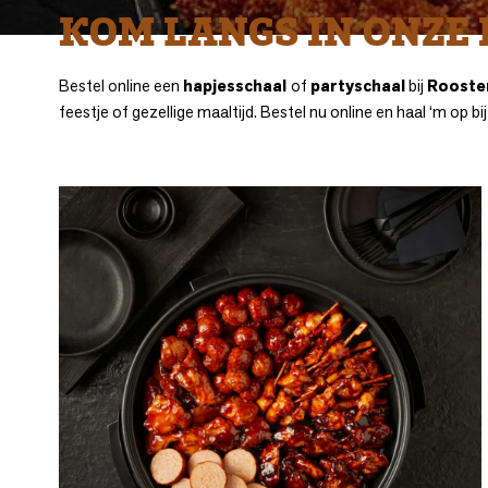
KOM LANGS IN ONZE 
Bestel online een
hapjesschaal
of
partyschaal
bij
Rooster
feestje of gezellige maaltijd. Bestel nu online en haal ‘m op bij