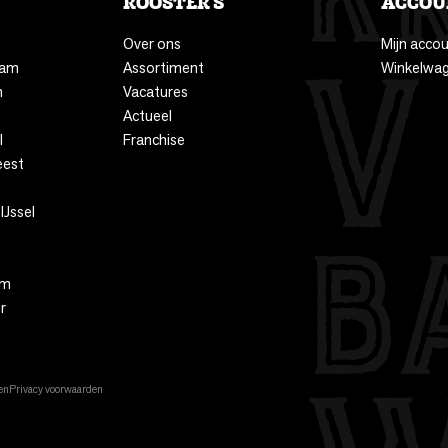
ROOSTER'S
ACCOU
Over ons
Mijn acco
dam
Assortiment
Winkelwa
n
Vacatures
Actueel
l
Franchise
eest
IJssel
um
r
en
Privacy voorwaarden