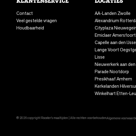
KLANTENSERVICE
LOCATIES
Contact
AA-Landen Zwolle
Veel gestelde vragen
Alexandrium Rotter
Houdbaarheid
Cityplaza Nieuwegei
Emiclaer Amersfoort
Capelle aan den IJsse
Lange Voort Oegstg
Lisse
Nieuwerkerk aan den 
Parade Nootdorp
Presikhaaf Arnhem
Kerkelanden Hilvers
Winkelhart Etten-Leu
® 2026 copyright Rooster’s maaltijden | Alle rechten voorbehouden
Algemene voorwaard