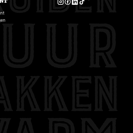
NT
INSTAGRAM
FACEBOOK
LINKEDIN
TIKTOK
unt
gen