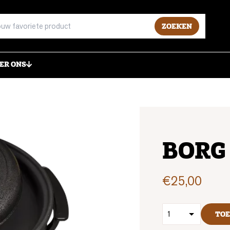
ZOEKEN
ER ONS
BORG
€
25,00
TO