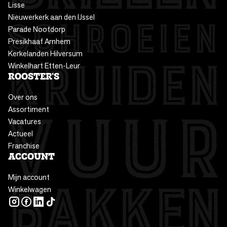
Lisse
Nieuwerkerk aan den IJssel
Parade Nootdorp
Presikhaaf Arnhem
Kerkelanden Hilversum
Winkelhart Etten-Leur
ROOSTER'S
Over ons
Assortiment
Vacatures
Actueel
Franchise
ACCOUNT
Mijn account
Winkelwagen
INSTAGRAM
FACEBOOK
LINKEDIN
TIKTOK