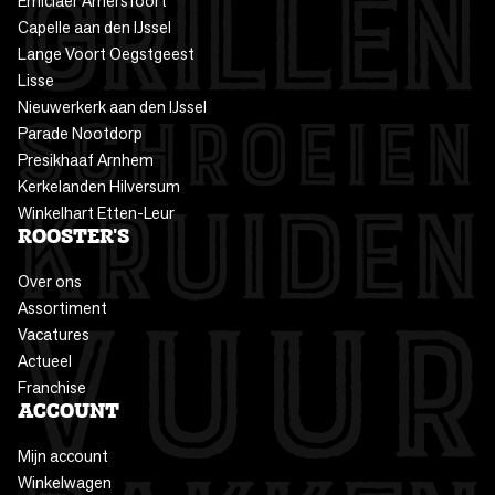
Emiclaer Amersfoort
Capelle aan den IJssel
Lange Voort Oegstgeest
Lisse
Nieuwerkerk aan den IJssel
Parade Nootdorp
Presikhaaf Arnhem
Kerkelanden Hilversum
Winkelhart Etten-Leur
ROOSTER'S
Over ons
Assortiment
Vacatures
Actueel
Franchise
ACCOUNT
Mijn account
Winkelwagen