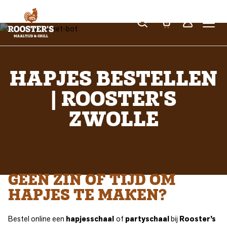
HAPJES BESTELLEN
| ROOSTER'S
ZWOLLE
GEEN ZIN OF TIJD OM
HAPJES TE MAKEN?
Bestel online een
hapjesschaal
of
partyschaal
bij
Rooster’s