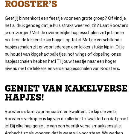
ROOSTER’S
Geef jij binnenkort een feestje voor een grote groep? Of vind je
het al druk genoeg dat je huis straks weer vol zit? Laat Rooster’s
je ontzorgen! Met de overheerlijke hapjesschalen zet je binnen
no-time de lekkerste kip hapjes op tafel. Met de verschillende
hapjesschalen zit er voor iedereen een lekker stukje kip in. Of je
nu houdt van
kipgehaktballetjes
, hot wings of
kippeling
, onze
hapjesschalen hebben het! Til jouw feestje naar een hoger
niveau met de lekkere en verse hapjesschalen van Rooster’s.
GENIET VAN KAKELVERSE
HAPJES!
Rooster’s staat voor ambacht en kwaliteit. De kip die we bij
Rooster’s verkopen is kip van de allerbeste kwaliteit en dat proef
je! Bij elke hap geniet je van een heerlijk verse smaaksensatie.
Ambacht zoals vroeger, dat is waar wij voor staan. We werken