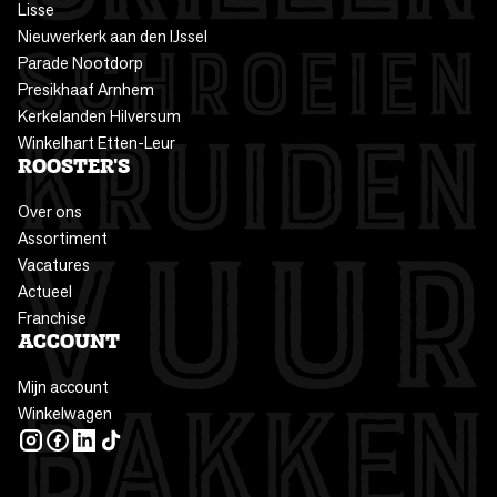
Lisse
Nieuwerkerk aan den IJssel
Parade Nootdorp
Presikhaaf Arnhem
Kerkelanden Hilversum
Winkelhart Etten-Leur
ROOSTER'S
Over ons
Assortiment
Vacatures
Actueel
Franchise
ACCOUNT
Mijn account
Winkelwagen
INSTAGRAM
FACEBOOK
LINKEDIN
TIKTOK