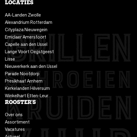
LOCATIES
AA-Landen Zwolle
Alexandrium Rotterdam
Cityplaza Nieuwegein
Emiclaer Amersfoort
Capelle aan den IJssel
Lange Voort Oegstgeest
Lisse
Nieuwerkerk aan den IJssel
Parade Nootdorp
Presikhaaf Arnhem
Kerkelanden Hilversum
Winkelhart Etten-Leur
ROOSTER'S
Over ons
Assortiment
Vacatures
Actueel