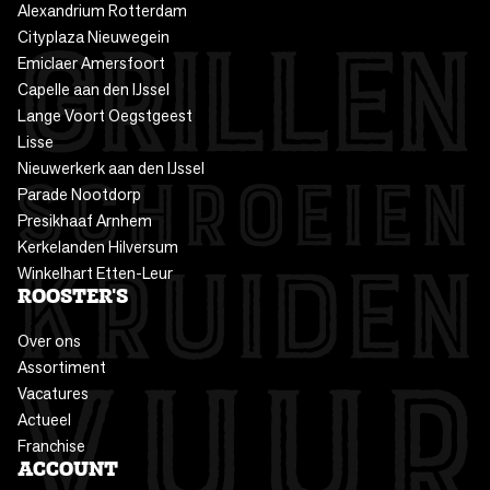
Alexandrium Rotterdam
Cityplaza Nieuwegein
Emiclaer Amersfoort
Capelle aan den IJssel
Lange Voort Oegstgeest
Lisse
Nieuwerkerk aan den IJssel
Parade Nootdorp
Presikhaaf Arnhem
Kerkelanden Hilversum
Winkelhart Etten-Leur
ROOSTER'S
Over ons
Assortiment
Vacatures
Actueel
Franchise
ACCOUNT