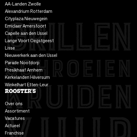
AA-Landen Zwolle
Alexandrium Rotterdam
Cityplaza Nieuwegein
Emiclaer Amersfoort
Capelle aan den IJssel
Lange Voort Oegstgeest
Lisse
Nieuwerkerk aan den IJssel
Parade Nootdorp
Presikhaaf Arnhem
Kerkelanden Hilversum
Winkelhart Etten-Leur
ROOSTER'S
Over ons
Assortiment
Vacatures
Actueel
Franchise