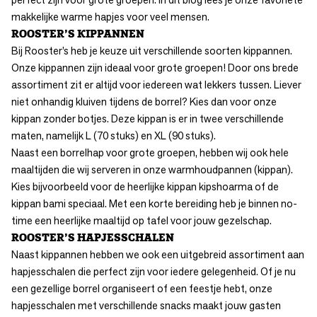
makkelijke warme hapjes voor veel mensen.
ROOSTER’S KIPPANNEN
Bij Rooster’s heb je keuze uit verschillende soorten
kippannen
.
Onze kippannen zijn ideaal voor grote groepen! Door ons brede
assortiment zit er altijd voor iedereen wat lekkers tussen. Liever
niet onhandig kluiven tijdens de borrel? Kies dan voor onze
kippan zonder botjes
. Deze kippan is er in twee verschillende
maten, namelijk L (70 stuks) en XL (90 stuks).
Naast een borrelhap voor grote groepen, hebben wij ook hele
maaltijden die wij serveren in onze warmhoudpannen (kippan).
Kies bijvoorbeeld voor de heerlijke
kippan kipshoarma
of de
kippan bami speciaal
. Met een korte bereiding heb je binnen no-
time een heerlijke maaltijd op tafel voor jouw gezelschap.
ROOSTER’S HAPJESSCHALEN
Naast kippannen hebben we ook een uitgebreid assortiment aan
hapjesschalen
die perfect zijn voor iedere gelegenheid. Of je nu
een gezellige borrel organiseert of een feestje hebt, onze
hapjesschalen met verschillende snacks maakt jouw gasten