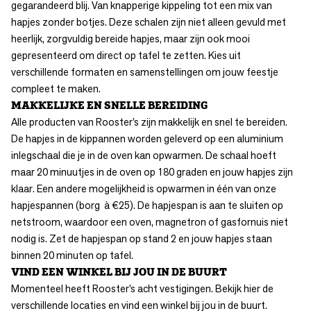
gegarandeerd blij. Van
knapperige kippeling
tot een mix van
hapjes zonder botjes
. Deze schalen zijn niet alleen gevuld met
heerlijk, zorgvuldig bereide hapjes, maar zijn ook mooi
gepresenteerd om direct op tafel te zetten. Kies uit
verschillende formaten en samenstellingen om jouw feestje
compleet te maken.
MAKKELIJKE EN SNELLE BEREIDING
Alle producten van Rooster’s zijn makkelijk en snel te bereiden.
De hapjes in de kippannen worden geleverd op een aluminium
inlegschaal die je in de oven kan opwarmen. De schaal hoeft
maar 20 minuutjes in de oven op 180 graden en jouw hapjes zijn
klaar. Een andere mogelijkheid is opwarmen in één van onze
hapjespannen (borg à €25). De hapjespan is aan te sluiten op
netstroom, waardoor een oven, magnetron of gasfornuis niet
nodig is. Zet de hapjespan op stand 2 en jouw hapjes staan
binnen 20 minuten op tafel.
VIND EEN WINKEL BIJ JOU IN DE BUURT
Momenteel heeft Rooster’s acht vestigingen. Bekijk hier de
verschillende
locaties
en vind een winkel bij jou in de buurt.